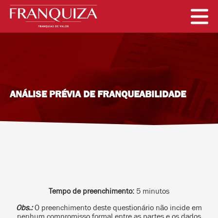
A EMPRESA
FRANQUIAS
SERVIÇOS
BLOG
CONTATO
ANÁLISE PRÉVIA DE FRANQUEABILIDADE
Tempo de preenchimento:
5 minutos
Obs.:
O preenchimento deste questionário não incide em
nenhum compromisso formal entre as partes e os dados