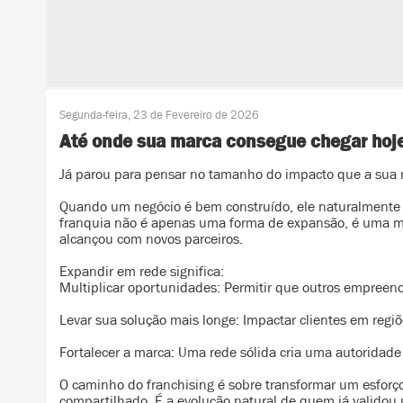
Segunda-feira, 23 de Fevereiro de 2026
Até onde sua marca consegue chegar hoj
Já parou para pensar no tamanho do impacto que a sua 
Quando um negócio é bem construído, ele naturalmente
franquia não é apenas uma forma de expansão, é uma ma
alcançou com novos parceiros.
Expandir em rede significa:
Multiplicar oportunidades: Permitir que outros empree
Levar sua solução mais longe: Impactar clientes em regi
Fortalecer a marca: Uma rede sólida cria uma autoridade 
O caminho do franchising é sobre transformar um esforç
compartilhado. É a evolução natural de quem já validou 