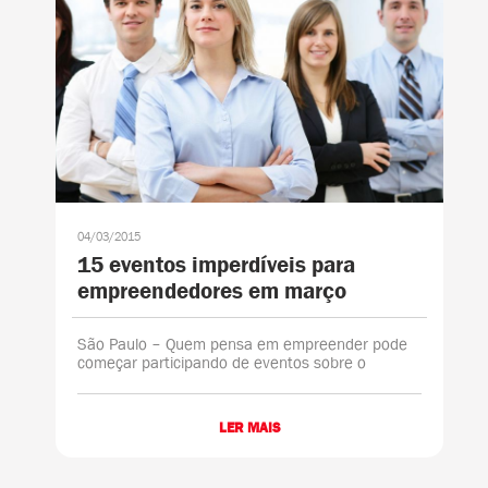
04/03/2015
15 eventos imperdíveis para
empreendedores em março
São Paulo – Quem pensa em empreender pode
começar participando de eventos sobre o
assunto para conhecer histórias, fazer
networking e se aprofundar em determinado
mercado ou assunto. Em março, a agenda do
LER MAIS
empreendedor de......