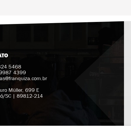
ATO
3324 5468
 9987 4399
ias@franquiza.com.br
uro Müller, 699 E
ó/SC | 89812-214