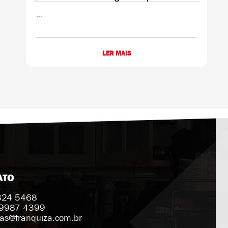
...
LER MAIS
ATO
3324 5468
 9987 4399
ias@franquiza.com.br