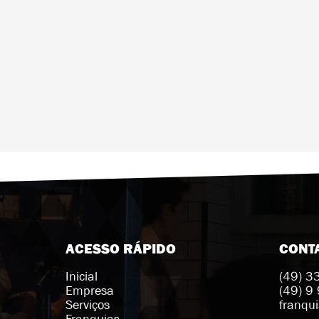
ACESSO RÁPIDO
CONT
Inicial
(49) 
Empresa
(49) 9
Serviços
franqu